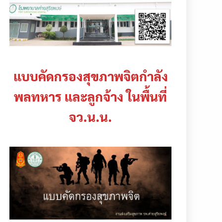
แบบคัดกรองสุขภาพจิตกำลัง
พลทหาร และลูกจ้าง ในพื้นที่
จว.น.น.