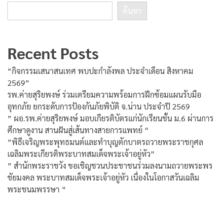
ค้นหา
Recent Posts
“กิจกรรมเสนาสนเทศ พบปะกำลังพล ประจำเดือน สิงหาคม
2569”
รพ.ค่ายสุริยพงษ์ ร่วมเตรียมความพร้อมการฝึกซ้อมแผนรับมือ
อุทกภัย ยกระดับการป้องกันภัยพิบัติ จ.น่าน ประจำปี 2569
” ผอ.รพ.ค่ายสุริยพงษ์ มอบเกียรติบัตรแก่นักเรียนชั้น ม.6 ผ่านการ
ศึกษาดูงาน สานฝันสู่เส้นทางสายการแพทย์ “
“พิธีเจริญพระพุทธมนต์และทำบุญตักบาตรถวายพระราชกุศล
เฉลิมพระเกียรติพระบาทสมเด็จพระเจ้าอยู่หัว”
” สำนักพระราชวัง ขอเชิญชวนประชาชนร่วมลงนามถวายพระพร
ชัยมงคล พระบาทสมเด็จพระเจ้าอยู่หัว เนื่องในโอกาสวันเฉลิม
พระชนมพรรษา “