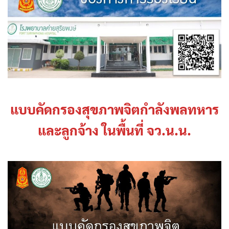
แบบคัดกรองสุขภาพจิตกำลังพลทหาร
และลูกจ้าง ในพื้นที่ จว.น.น.