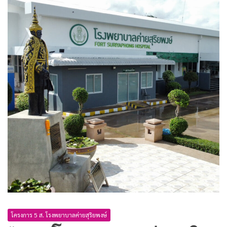
โครงการ 5 ส. โรงพยาบาลค่ายสุริยพงษ์