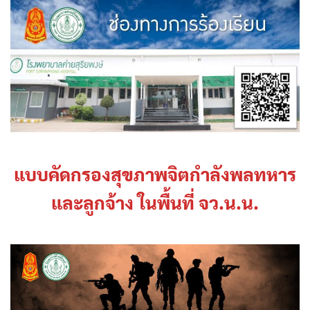
แบบคัดกรองสุขภาพจิตกำลังพลทหาร
และลูกจ้าง ในพื้นที่ จว.น.น.