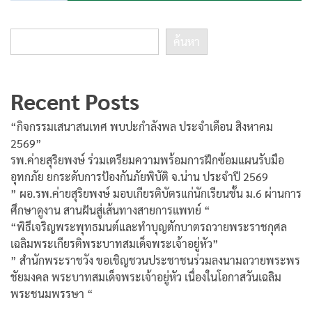
ค้นหา
Recent Posts
“กิจกรรมเสนาสนเทศ พบปะกำลังพล ประจำเดือน สิงหาคม
2569”
รพ.ค่ายสุริยพงษ์ ร่วมเตรียมความพร้อมการฝึกซ้อมแผนรับมือ
อุทกภัย ยกระดับการป้องกันภัยพิบัติ จ.น่าน ประจำปี 2569
” ผอ.รพ.ค่ายสุริยพงษ์ มอบเกียรติบัตรแก่นักเรียนชั้น ม.6 ผ่านการ
ศึกษาดูงาน สานฝันสู่เส้นทางสายการแพทย์ “
“พิธีเจริญพระพุทธมนต์และทำบุญตักบาตรถวายพระราชกุศล
เฉลิมพระเกียรติพระบาทสมเด็จพระเจ้าอยู่หัว”
” สำนักพระราชวัง ขอเชิญชวนประชาชนร่วมลงนามถวายพระพร
ชัยมงคล พระบาทสมเด็จพระเจ้าอยู่หัว เนื่องในโอกาสวันเฉลิม
พระชนมพรรษา “