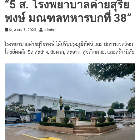
“5 ส. โรงพยาบาลค่ายสุริย
พงษ์ มณฑลทหารบกที่ 38”
มิถุนายน 7, 2023
admin
โรงพยาบาลค่ายสุริยพงษ์ ได้ปรับปรุงภูมิทัศน์ และ สภาพแวดล้อม
โดยยึดหลัก 5ส สะสาง, สะดวก, สะอาด, สุขลักษณะ, และสร้างนิสัย